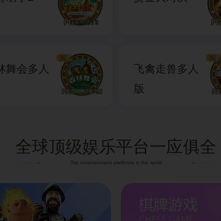
林舞会多人
飞禽走兽多人
版
全球顶级娱乐平台一应俱全
Top entertainment platforms in the world