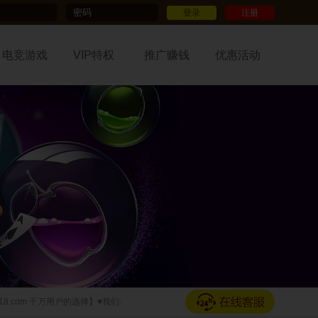
登录
注册
电竞游戏
VIP特权
推广赚钱
优惠活动
818.com 千万用户的选择】♥我们承诺：为每一客户提供最佳、最安全、最公平的博弈棋牌游戏，以及全方