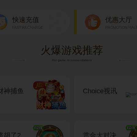
快速充值
优惠大厅
FAST RECHARGE
PROMOTION HAL
火爆游戏推荐
Hot game recommendations
财神捕鱼
Choice视讯
将胡了2
赏金大对决