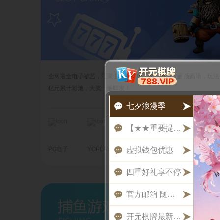
全网最全
电子游艺
，汇聚世界顶级
电子游艺
平台，画质高清，玩法
亿元累计彩池，大奖一触即发！
七夕浪漫季
【★★重要提醒★★】
虚拟钱包优惠
PG电子
YOPLAY电子
YGG电子
MG电子
四重好礼享不停
官方邮箱 随时获取最新网址
开元棋牌最新网址