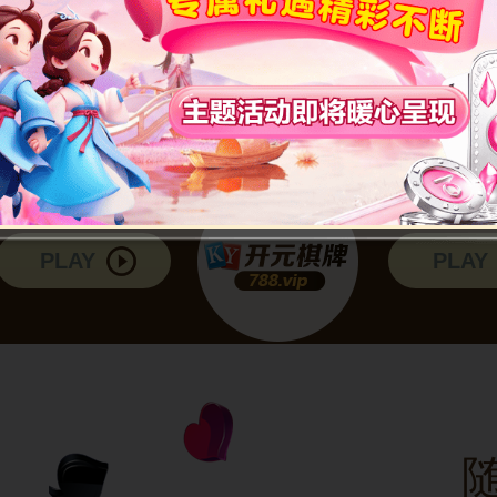
PLAY
PLAY